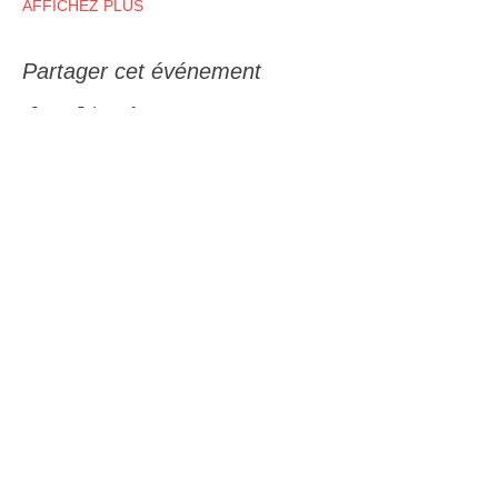
AFFICHEZ PLUS
Partager cet événement
Recevez notre infolettre
Nom
Courriel