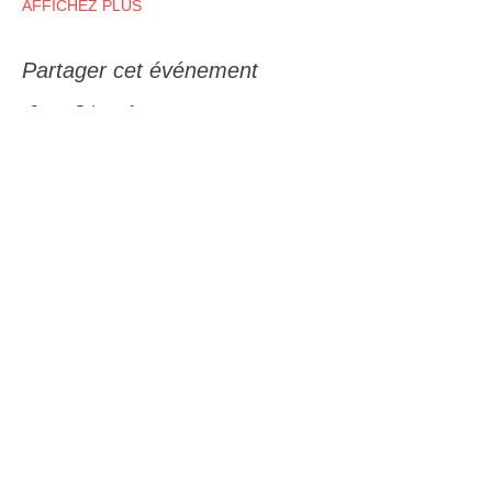
AFFICHEZ PLUS
Partager cet événement
Recevez notre infolettre
Nom
Courriel