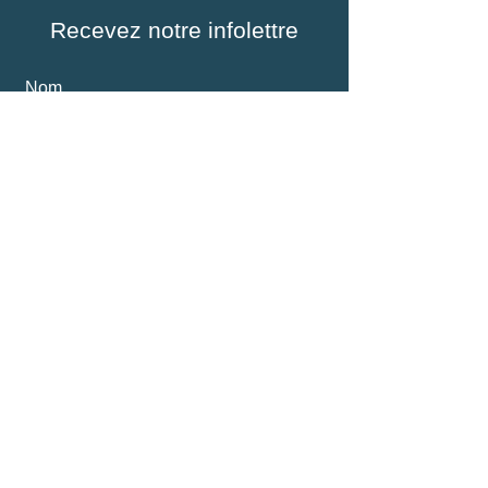
Recevez notre infolettre
Nom
Courriel
S'inscrire
© 2024 Réseau des coachs
de l'Outaouais